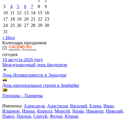
1
2
3
4
5
6
7
8
9
10
11
12
13
14
15
16
17
18
19
20
21
22
23
24
25
26
27
28
29
30
31
« Июл
Календарь праздников
сегодня
10 августа 2026 (пн):
Международный день биодизеля
День Независимости в Эквадоре
День национальных героев в Зимбабве
Прохоры – Пармены
Именины:
Александр
,
Анастасия
,
Василий
,
Елена
,
Иван
,
Иларион
,
Ирина
,
Кирилл
,
Моисей
,
Назар
,
Никанор
,
Николай
,
Павел
,
Прохор
,
Сергей
,
Федор
,
Юлиан