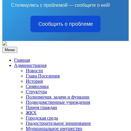
Столкнулись с проблемой — сообщите о ней!
Сообщить о проблеме
Меню
Главная
Администрация
Новости
Глава Поселения
История
Символика
Структура
Полномочия, задачи и функции
Подведомственные учреждения
Прием граждан
ЖКХ
Городская среда
Градостроительное зонирование
Муниципальное имущество