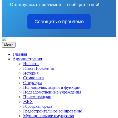
Столкнулись с проблемой — сообщите о ней!
Сообщить о проблеме
Меню
Главная
Администрация
Новости
Глава Поселения
История
Символика
Структура
Полномочия, задачи и функции
Подведомственные учреждения
Прием граждан
ЖКХ
Городская среда
Градостроительное зонирование
Муниципальное имущество