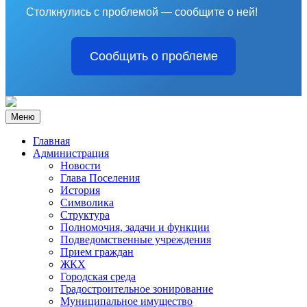
Столкнулись с проблемой — сообщите о ней!
Сообщить о проблеме
Меню
Главная
Администрация
Новости
Глава Поселения
История
Символика
Структура
Полномочия, задачи и функции
Подведомственные учреждения
Прием граждан
ЖКХ
Городская среда
Градостроительное зонирование
Муниципальное имущество