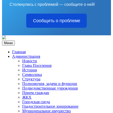
Столкнулись с проблемой — сообщите о ней!
Сообщить о проблеме
Меню
Главная
Администрация
Новости
Глава Поселения
История
Символика
Структура
Полномочия, задачи и функции
Подведомственные учреждения
Прием граждан
ЖКХ
Городская среда
Градостроительное зонирование
Муниципальное имущество