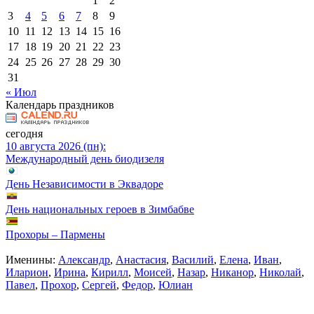
1
2
3
4
5
6
7
8
9
10
11
12
13
14
15
16
17
18
19
20
21
22
23
24
25
26
27
28
29
30
31
« Июл
Календарь праздников
сегодня
10 августа 2026 (пн):
Международный день биодизеля
День Независимости в Эквадоре
День национальных героев в Зимбабве
Прохоры – Пармены
Именины:
Александр
,
Анастасия
,
Василий
,
Елена
,
Иван
,
Иларион
,
Ирина
,
Кирилл
,
Моисей
,
Назар
,
Никанор
,
Николай
,
Павел
,
Прохор
,
Сергей
,
Федор
,
Юлиан