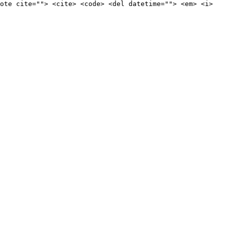
ote cite=""> <cite> <code> <del datetime=""> <em> <i>