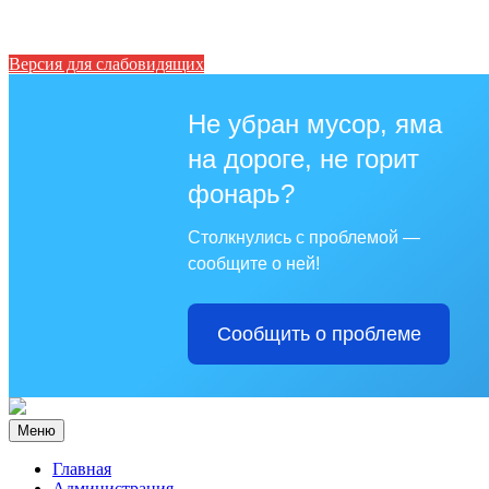
Версия для слабовидящих
Не убран мусор, яма
на дороге, не горит
фонарь?
Столкнулись с проблемой —
сообщите о ней!
Сообщить о проблеме
Меню
Главная
Администрация