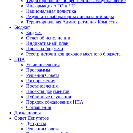
Территориальное общественное самоуправление
Информация о ГО и ЧС
Национальная политика
Результаты лабораторных испытаний воды
Территориальная Адмистративная Комиссия
Бюджет
Бюджет
Отчет об исполнении
Индикативный план
Проекты бюджета
Реестр источников доходов местного бюджета
НПА
Устав поселения
Программы
Решения Совета
Распоряжения
Постановления
Проекты документов
Публичные слушания
Порядок обжалования НПА
Соглашения
Доска почета
Совет Депутатов
Депутаты
Решения Совета