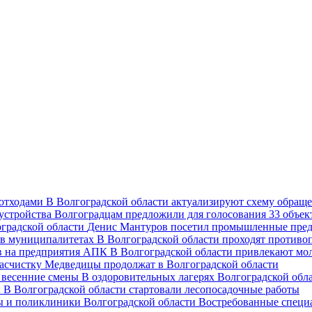
В Волгоградской области актуализируют схему обраще
Волгоградцам предложили для голосования 33 объект
Денис Мантуров посетил промышленные пред
В Волгоградской области проходят против
В Волгоградской области привлекают мо
асчистку Медведицы продолжат в Волгоградской области
В оздоровительных лагерях Волгоградской обл
В Волгоградской области стартовали лесопосадочные работы
Востребованные специ