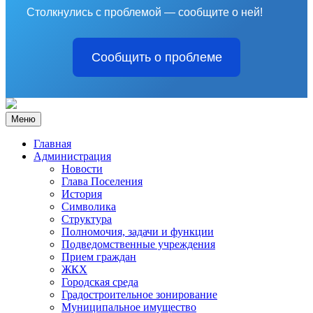
Столкнулись с проблемой — сообщите о ней!
Сообщить о проблеме
Меню
Главная
Администрация
Новости
Глава Поселения
История
Символика
Структура
Полномочия, задачи и функции
Подведомственные учреждения
Прием граждан
ЖКХ
Городская среда
Градостроительное зонирование
Муниципальное имущество