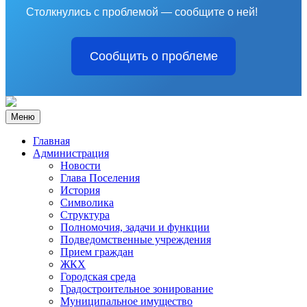
Столкнулись с проблемой — сообщите о ней!
Сообщить о проблеме
Меню
Главная
Администрация
Новости
Глава Поселения
История
Символика
Структура
Полномочия, задачи и функции
Подведомственные учреждения
Прием граждан
ЖКХ
Городская среда
Градостроительное зонирование
Муниципальное имущество