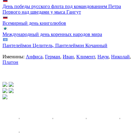
День победы русского флота под командованием Петра
Первого над шведами у мыса Гангут
Всемирный день книголюбов
Международный день коренных народов мира
Пантелеймон Целитель, Пантелеймон Кочанный
Именины:
Анфиса
,
Герман
,
Иван
,
Климент
,
Наум
,
Николай
,
Платон