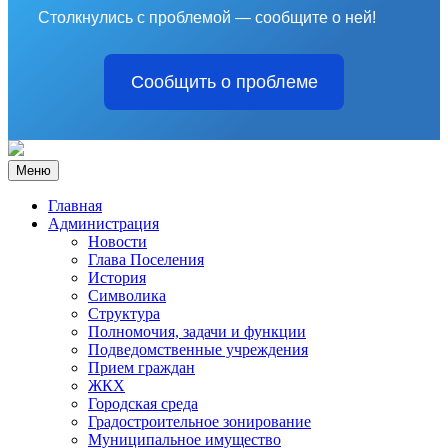
Столкнулись с проблемой — сообщите о ней!
Сообщить о проблеме
Меню
Главная
Администрация
Новости
Глава Поселения
История
Символика
Структура
Полномочия, задачи и функции
Подведомственные учреждения
Прием граждан
ЖКХ
Городская среда
Градостроительное зонирование
Муниципальное имущество