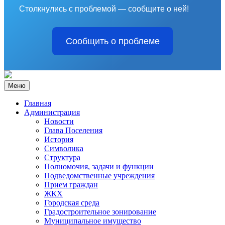
Столкнулись с проблемой — сообщите о ней!
Сообщить о проблеме
Меню
Главная
Администрация
Новости
Глава Поселения
История
Символика
Структура
Полномочия, задачи и функции
Подведомственные учреждения
Прием граждан
ЖКХ
Городская среда
Градостроительное зонирование
Муниципальное имущество