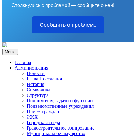
Столкнулись с проблемой — сообщите о ней!
Сообщить о проблеме
Меню
Главная
Администрация
Новости
Глава Поселения
История
Символика
Структура
Полномочия, задачи и функции
Подведомственные учреждения
Прием граждан
ЖКХ
Городская среда
Градостроительное зонирование
Муниципальное имущество