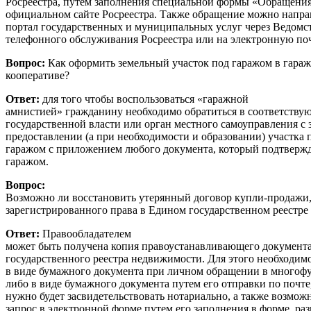
Росреестра, путем заполнения специальной формы «Обращения 
официальном сайте Росреестра. Также обращение можно напра
портал государственных и муниципальных услуг через Ведомс
телефонного обслуживания Росреестра или на электронную по
Вопрос:
Как оформить земельный участок под гаражом в гара
кооперативе?
Ответ:
для того чтобы воспользоваться «гаражной
амнистией» гражданину необходимо обратиться в соответству
государственной власти или орган местного самоуправления с 
предоставлении (а при необходимости и образовании) участк
гаражом с приложением любого документа, который подтвержд
гаражом.
Вопрос:
Возможно ли восстановить утерянный договор купли-продажи
зарегистрированного права в Едином государственном реестр
Ответ:
Правообладателем
может быть получена копия правоустанавливающего документа
государственного реестра недвижимости. Для этого необходимо
в виде бумажного документа при личном обращении в многоф
либо в виде бумажного документа путем его отправки по почте
нужно будет засвидетельствовать нотариально, а также возмож
запрос в электронной форме путем его заполнения в форме, р