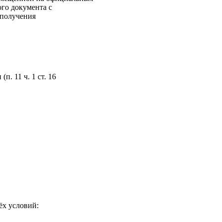
ого документа с
 получения
. 11 ч. 1 ст. 16
ёх условий: