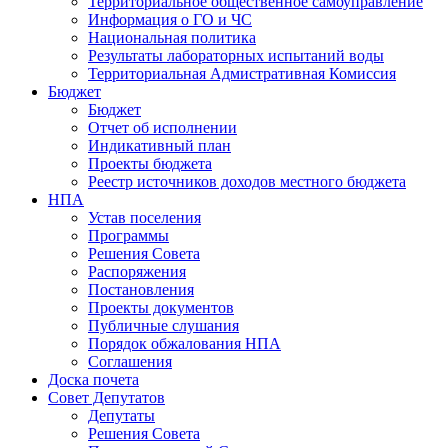
Территориальное общественное самоуправление
Информация о ГО и ЧС
Национальная политика
Результаты лабораторных испытаний воды
Территориальная Адмистративная Комиссия
Бюджет
Бюджет
Отчет об исполнении
Индикативный план
Проекты бюджета
Реестр источников доходов местного бюджета
НПА
Устав поселения
Программы
Решения Совета
Распоряжения
Постановления
Проекты документов
Публичные слушания
Порядок обжалования НПА
Соглашения
Доска почета
Совет Депутатов
Депутаты
Решения Совета