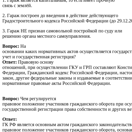
1. Гараж является капитальным, то есть имеет прочную
связь с землёй.
2. Гараж построен до введения в действие действующего
Градостроительного кодекса Российской Федерации (до 29.12.2
3. Гараж НЕ признан самовольной постройкой по суду или
решению органа местного самоуправления.
Вопрос:
На
основании каких нормативных актов осуществляется государс
учет и государств
Ответ:
Правовую основу
отношений, при осуществлении ГКУ и ГРП составляют Консти
Федерации, Гражданский кодекс Российской Федерации, наст
закон, другие федеральные законы и издаваемые в соответстви
нормативные правовые акты Российской Федерации.
Вопрос:
Чем регулируется
правовое положение участников гражданского оборота при ос
государственной регистрации права собственности и 
Ответ:
ГК РФ является основным актом гражданского законодательства
правовое положение участников гражданского оборота, основа