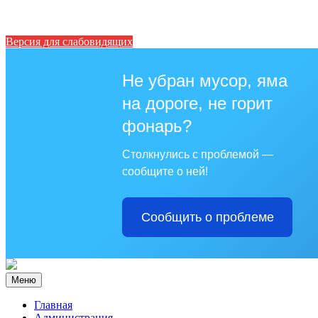
Версия для слабовидящих
Не убран мусор, яма
на дороге, не горит
фонарь?
Столкнулись с проблемой —
сообщите о ней!
Сообщить о проблеме
Меню
Главная
Администрация