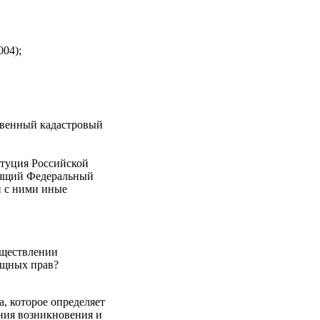
004);
твенный кадастровый
енная регистрция?
туция Российской
оящий Федеральный
и с ними иные
уществлении
других вещных прав?
, которое определяет
ния возникновения и