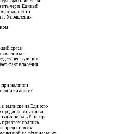
граждан online» на
вить через Единый
твенный центр
чту Управления.
жном
ющий орган
заявлением о
а под существующим
ает факт владения
, при наличии
е недвижимости?
 и выписка из Единого
 предоставить запрос
ункциональный центр,
, при этом подпись
но предоставить
азмещенной на официальных