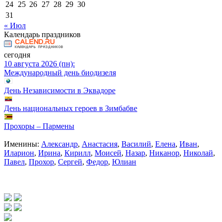
24
25
26
27
28
29
30
31
« Июл
Календарь праздников
сегодня
10 августа 2026 (пн):
Международный день биодизеля
День Независимости в Эквадоре
День национальных героев в Зимбабве
Прохоры – Пармены
Именины:
Александр
,
Анастасия
,
Василий
,
Елена
,
Иван
,
Иларион
,
Ирина
,
Кирилл
,
Моисей
,
Назар
,
Никанор
,
Николай
,
Павел
,
Прохор
,
Сергей
,
Федор
,
Юлиан