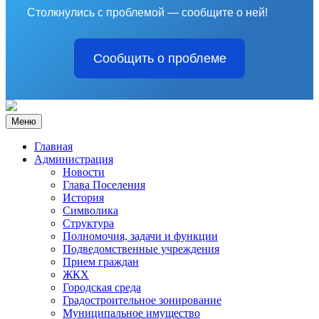
Столкнулись с проблемой — сообщите о ней!
Сообщить о проблеме
Меню
Главная
Администрация
Новости
Глава Поселения
История
Символика
Структура
Полномочия, задачи и функции
Подведомственные учреждения
Прием граждан
ЖКХ
Городская среда
Градостроительное зонирование
Муниципальное имущество