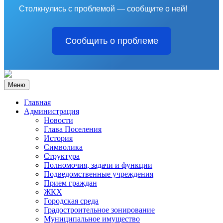
Столкнулись с проблемой — сообщите о ней!
Сообщить о проблеме
Меню
Главная
Администрация
Новости
Глава Поселения
История
Символика
Структура
Полномочия, задачи и функции
Подведомственные учреждения
Прием граждан
ЖКХ
Городская среда
Градостроительное зонирование
Муниципальное имущество