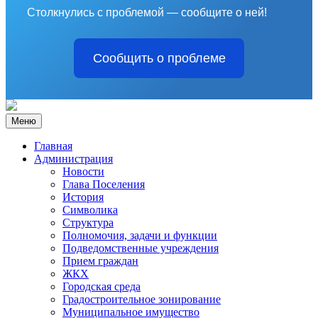
Столкнулись с проблемой — сообщите о ней!
Сообщить о проблеме
Меню
Главная
Администрация
Новости
Глава Поселения
История
Символика
Структура
Полномочия, задачи и функции
Подведомственные учреждения
Прием граждан
ЖКХ
Городская среда
Градостроительное зонирование
Муниципальное имущество