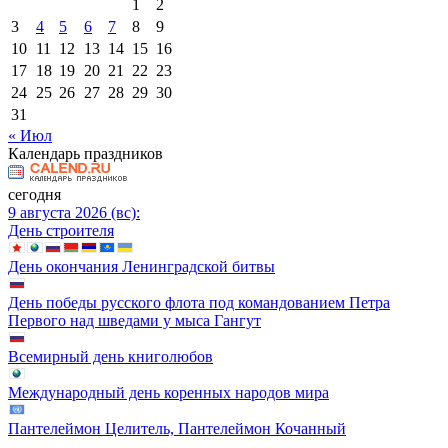
1
2
3
4
5
6
7
8
9
10
11
12
13
14
15
16
17
18
19
20
21
22
23
24
25
26
27
28
29
30
31
« Июл
Календарь праздников
сегодня
9 августа 2026 (вс):
День строителя
День окончания Ленинградской битвы
День победы русского флота под командованием Петра
Первого над шведами у мыса Гангут
Всемирный день книголюбов
Международный день коренных народов мира
Пантелеймон Целитель, Пантелеймон Кочанный