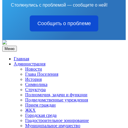
Столкнулись с проблемой — сообщите о ней!
Сообщить о проблеме
Меню
Главная
Администрация
Новости
Глава Поселения
История
Символика
Структура
Полномочия, задачи и функции
Подведомственные учреждения
Прием граждан
ЖКХ
Городская среда
Градостроительное зонирование
Муниципальное имущество