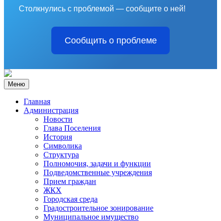
Столкнулись с проблемой — сообщите о ней!
Сообщить о проблеме
Меню
Главная
Администрация
Новости
Глава Поселения
История
Символика
Структура
Полномочия, задачи и функции
Подведомственные учреждения
Прием граждан
ЖКХ
Городская среда
Градостроительное зонирование
Муниципальное имущество