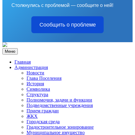
Столкнулись с проблемой — сообщите о ней!
Сообщить о проблеме
Меню
Главная
Администрация
Новости
Глава Поселения
История
Символика
Структура
Полномочия, задачи и функции
Подведомственные учреждения
Прием граждан
ЖКХ
Городская среда
Градостроительное зонирование
Муниципальное имущество