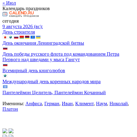
« Июл
Календарь праздников
сегодня
9 августа 2026 (вс):
День строителя
День окончания Ленинградской битвы
День победы русского флота под командованием Петра
Первого над шведами у мыса Гангут
Всемирный день книголюбов
Международный день коренных народов мира
Пантелеймон Целитель, Пантелеймон Кочанный
Именины:
Анфиса
,
Герман
,
Иван
,
Климент
,
Наум
,
Николай
,
Платон