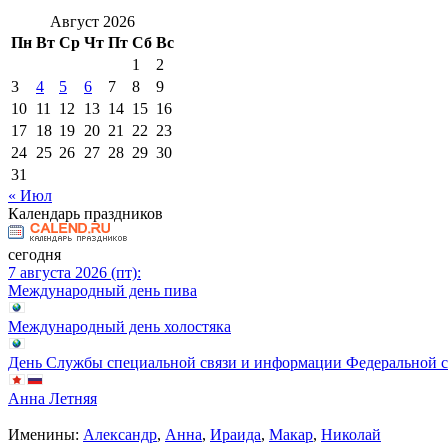
Август 2026
Пн
Вт
Ср
Чт
Пт
Сб
Вс
1
2
3
4
5
6
7
8
9
10
11
12
13
14
15
16
17
18
19
20
21
22
23
24
25
26
27
28
29
30
31
« Июл
Календарь праздников
сегодня
7 августа 2026 (пт):
Международный день пива
Международный день холостяка
День Службы специальной связи и информации Федеральной 
Анна Летняя
Именины:
Александр
,
Анна
,
Ираида
,
Макар
,
Николай