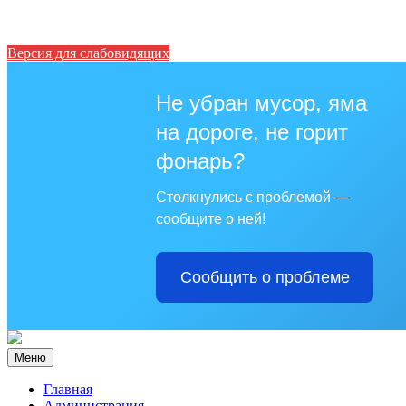
Версия для слабовидящих
Не убран мусор, яма
на дороге, не горит
фонарь?
Столкнулись с проблемой —
сообщите о ней!
Сообщить о проблеме
Меню
Главная
Администрация