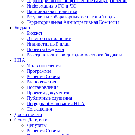
Территориальное общественное самоуправление
Информация о ГО и ЧС
Национальная политика
Результаты лабораторных испытаний воды
Территориальная Адмистративная Комиссия
Бюджет
Бюджет
Отчет об исполнении
Индикативный план
Проекты бюджета
Реестр источников доходов местного бюджета
НПА
Устав поселения
Программы
Решения Совета
Распоряжения
Постановления
Проекты документов
Публичные слушания
Порядок обжалования НПА
Соглашения
Доска почета
Совет Депутатов
Депутаты
Решения Совета