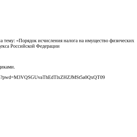
а тему: «Порядок исчисления налога на имущество физических
декса Российской Федерации
щиками.
42067224?pwd=M3VQSGUvaThEdTlxZHZJMSt5a0QxQT09