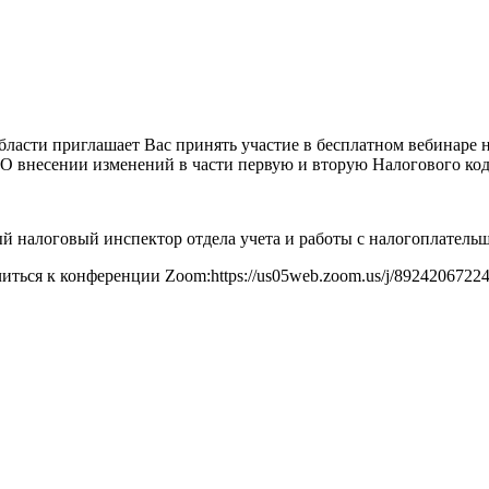
асти приглашает Вас принять участие в бесплатном вебинаре н
 О внесении изменений в части первую и вторую Налогового ко
ый налоговый инспектор отдела учета и работы с налогоплатель
ключиться к конференции Zoom:https://us05web.zoom.us/j/892