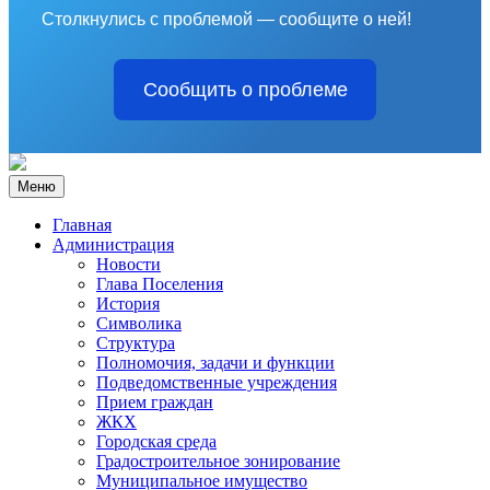
Столкнулись с проблемой — сообщите о ней!
Сообщить о проблеме
Меню
Главная
Администрация
Новости
Глава Поселения
История
Символика
Структура
Полномочия, задачи и функции
Подведомственные учреждения
Прием граждан
ЖКХ
Городская среда
Градостроительное зонирование
Муниципальное имущество