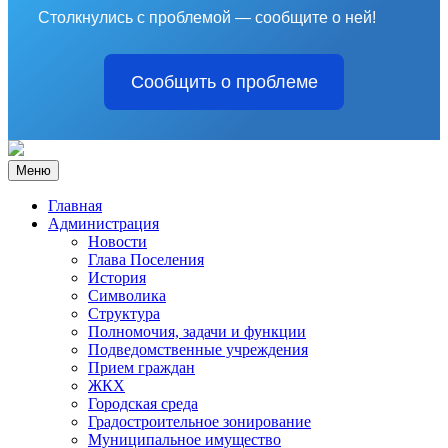
Столкнулись с проблемой — сообщите о ней!
Сообщить о проблеме
Меню
Главная
Администрация
Новости
Глава Поселения
История
Символика
Структура
Полномочия, задачи и функции
Подведомственные учреждения
Прием граждан
ЖКХ
Городская среда
Градостроительное зонирование
Муниципальное имущество