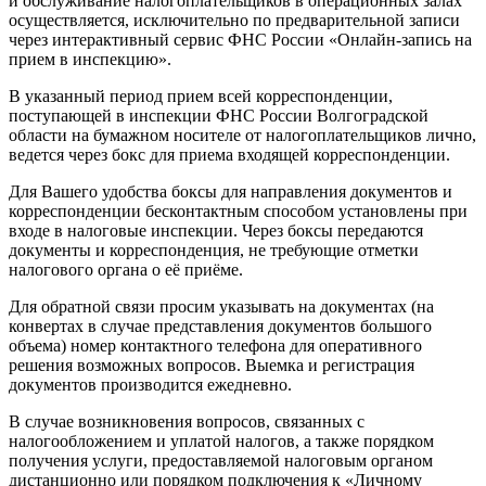
и обслуживание налогоплательщиков в операционных залах
осуществляется, исключительно по предварительной записи
через интерактивный сервис ФНС России «Онлайн-запись на
прием в инспекцию».
В указанный период прием всей корреспонденции,
поступающей в инспекции ФНС России Волгоградской
области на бумажном носителе от налогоплательщиков лично,
ведется через бокс для приема входящей корреспонденции.
Для Вашего удобства боксы для направления документов и
корреспонденции бесконтактным способом установлены при
входе в налоговые инспекции. Через боксы передаются
документы и корреспонденция, не требующие отметки
налогового органа о её приёме.
Для обратной связи просим указывать на документах (на
конвертах в случае представления документов большого
объема) номер контактного телефона для оперативного
решения возможных вопросов. Выемка и регистрация
документов производится ежедневно.
В случае возникновения вопросов, связанных с
налогообложением и уплатой налогов, а также порядком
получения услуги, предоставляемой налоговым органом
дистанционно или порядком подключения к «Личному