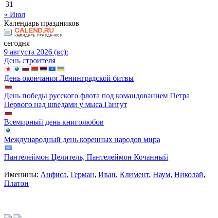
31
« Июл
Календарь праздников
сегодня
9 августа 2026 (вс):
День строителя
День окончания Ленинградской битвы
День победы русского флота под командованием Петра
Первого над шведами у мыса Гангут
Всемирный день книголюбов
Международный день коренных народов мира
Пантелеймон Целитель, Пантелеймон Кочанный
Именины:
Анфиса
,
Герман
,
Иван
,
Климент
,
Наум
,
Николай
,
Платон