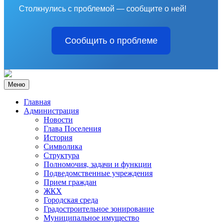
Столкнулись с проблемой — сообщите о ней!
Сообщить о проблеме
Меню
Главная
Администрация
Новости
Глава Поселения
История
Символика
Структура
Полномочия, задачи и функции
Подведомственные учреждения
Прием граждан
ЖКХ
Городская среда
Градостроительное зонирование
Муниципальное имущество