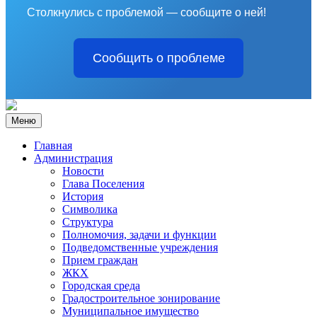
Столкнулись с проблемой — сообщите о ней!
Сообщить о проблеме
Меню
Главная
Администрация
Новости
Глава Поселения
История
Символика
Структура
Полномочия, задачи и функции
Подведомственные учреждения
Прием граждан
ЖКХ
Городская среда
Градостроительное зонирование
Муниципальное имущество