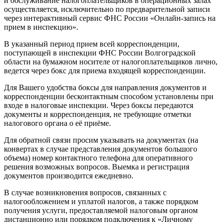
и обслуживание налогоплательщиков в операционных залах
осуществляется, исключительно по предварительной записи
через интерактивный сервис ФНС России «Онлайн-запись на
прием в инспекцию».
В указанный период прием всей корреспонденции,
поступающей в инспекции ФНС России Волгоградской
области на бумажном носителе от налогоплательщиков лично,
ведется через бокс для приема входящей корреспонденции.
Для Вашего удобства боксы для направления документов и
корреспонденции бесконтактным способом установлены при
входе в налоговые инспекции. Через боксы передаются
документы и корреспонденция, не требующие отметки
налогового органа о её приёме.
Для обратной связи просим указывать на документах (на
конвертах в случае представления документов большого
объема) номер контактного телефона для оперативного
решения возможных вопросов. Выемка и регистрация
документов производится ежедневно.
В случае возникновения вопросов, связанных с
налогообложением и уплатой налогов, а также порядком
получения услуги, предоставляемой налоговым органом
дистанционно или порядком подключения к «Личному