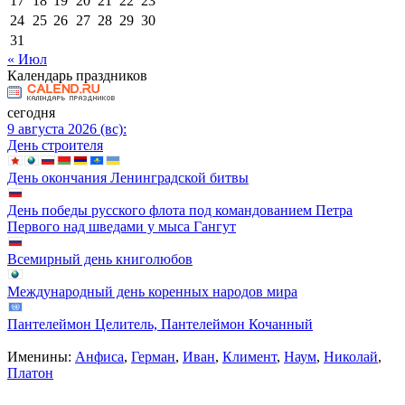
17
18
19
20
21
22
23
24
25
26
27
28
29
30
31
« Июл
Календарь праздников
сегодня
9 августа 2026 (вс):
День строителя
День окончания Ленинградской битвы
День победы русского флота под командованием Петра
Первого над шведами у мыса Гангут
Всемирный день книголюбов
Международный день коренных народов мира
Пантелеймон Целитель, Пантелеймон Кочанный
Именины:
Анфиса
,
Герман
,
Иван
,
Климент
,
Наум
,
Николай
,
Платон