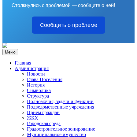
Столкнулись с проблемой — сообщите о ней!
Сообщить о проблеме
Меню
Главная
Администрация
Новости
Глава Поселения
История
Символика
Структура
Полномочия, задачи и функции
Подведомственные учреждения
Прием граждан
ЖКХ
Городская среда
Градостроительное зонирование
Муниципальное имущество