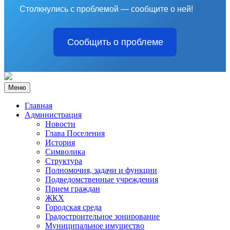
Столкнулись с проблемой — сообщите о ней!
Сообщить о проблеме
Меню
Главная
Администрация
Новости
Глава Поселения
История
Символика
Структура
Полномочия, задачи и функции
Подведомственные учреждения
Прием граждан
ЖКХ
Городская среда
Градостроительное зонирование
Муниципальное имущество