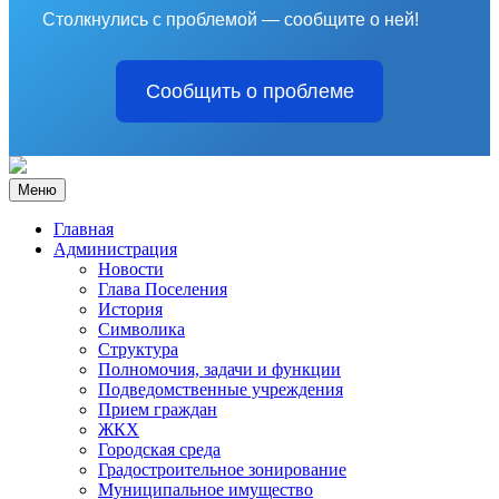
Столкнулись с проблемой — сообщите о ней!
Сообщить о проблеме
Меню
Главная
Администрация
Новости
Глава Поселения
История
Символика
Структура
Полномочия, задачи и функции
Подведомственные учреждения
Прием граждан
ЖКХ
Городская среда
Градостроительное зонирование
Муниципальное имущество