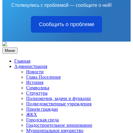
Столкнулись с проблемой — сообщите о ней!
Сообщить о проблеме
Меню
Главная
Администрация
Новости
Глава Поселения
История
Символика
Структура
Полномочия, задачи и функции
Подведомственные учреждения
Прием граждан
ЖКХ
Городская среда
Градостроительное зонирование
Муниципальное имущество