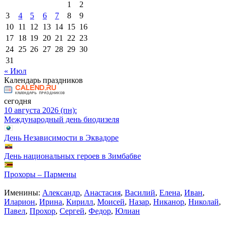
1
2
3
4
5
6
7
8
9
10
11
12
13
14
15
16
17
18
19
20
21
22
23
24
25
26
27
28
29
30
31
« Июл
Календарь праздников
сегодня
10 августа 2026 (пн):
Международный день биодизеля
День Независимости в Эквадоре
День национальных героев в Зимбабве
Прохоры – Пармены
Именины:
Александр
,
Анастасия
,
Василий
,
Елена
,
Иван
,
Иларион
,
Ирина
,
Кирилл
,
Моисей
,
Назар
,
Никанор
,
Николай
,
Павел
,
Прохор
,
Сергей
,
Федор
,
Юлиан