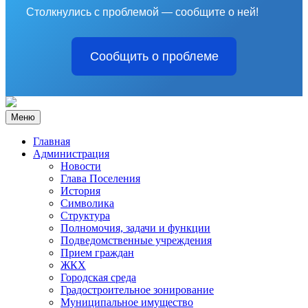
Столкнулись с проблемой — сообщите о ней!
Сообщить о проблеме
Меню
Главная
Администрация
Новости
Глава Поселения
История
Символика
Структура
Полномочия, задачи и функции
Подведомственные учреждения
Прием граждан
ЖКХ
Городская среда
Градостроительное зонирование
Муниципальное имущество