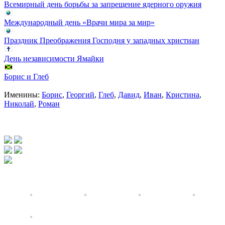
Всемирный день борьбы за запрещение ядерного оружия
Международный день «Врачи мира за мир»
Праздник Преображения Господня у западных христиан
День независимости Ямайки
Борис и Глеб
Именины:
Борис
,
Георгий
,
Глеб
,
Давид
,
Иван
,
Кристина
,
Николай
,
Роман