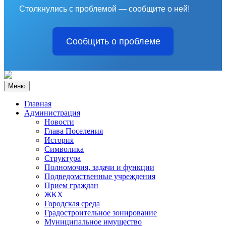
Столкнулись с проблемой — сообщите о ней!
Сообщить о проблеме
Меню
Главная
Администрация
Новости
Глава Поселения
История
Символика
Структура
Полномочия, задачи и функции
Подведомственные учреждения
Прием граждан
ЖКХ
Городская среда
Градостроительное зонирование
Муниципальное имущество