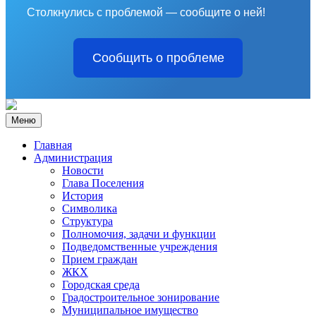
Столкнулись с проблемой — сообщите о ней!
Сообщить о проблеме
Меню
Главная
Администрация
Новости
Глава Поселения
История
Символика
Структура
Полномочия, задачи и функции
Подведомственные учреждения
Прием граждан
ЖКХ
Городская среда
Градостроительное зонирование
Муниципальное имущество