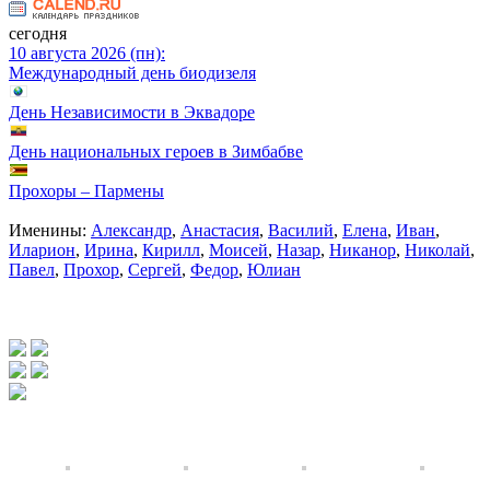
сегодня
10 августа 2026 (пн):
Международный день биодизеля
День Независимости в Эквадоре
День национальных героев в Зимбабве
Прохоры – Пармены
Именины:
Александр
,
Анастасия
,
Василий
,
Елена
,
Иван
,
Иларион
,
Ирина
,
Кирилл
,
Моисей
,
Назар
,
Никанор
,
Николай
,
Павел
,
Прохор
,
Сергей
,
Федор
,
Юлиан