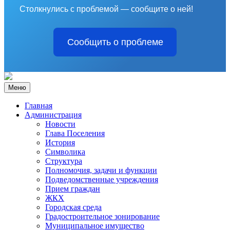
Столкнулись с проблемой — сообщите о ней!
Сообщить о проблеме
Меню
Главная
Администрация
Новости
Глава Поселения
История
Символика
Структура
Полномочия, задачи и функции
Подведомственные учреждения
Прием граждан
ЖКХ
Городская среда
Градостроительное зонирование
Муниципальное имущество