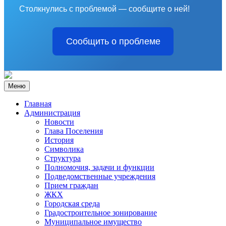
Столкнулись с проблемой — сообщите о ней!
Сообщить о проблеме
Меню
Главная
Администрация
Новости
Глава Поселения
История
Символика
Структура
Полномочия, задачи и функции
Подведомственные учреждения
Прием граждан
ЖКХ
Городская среда
Градостроительное зонирование
Муниципальное имущество