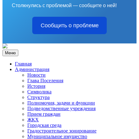
Столкнулись с проблемой — сообщите о ней!
Сообщить о проблеме
Меню
Главная
Администрация
Новости
Глава Поселения
История
Символика
Структура
Полномочия, задачи и функции
Подведомственные учреждения
Прием граждан
ЖКХ
Городская среда
Градостроительное зонирование
Муниципальное имущество