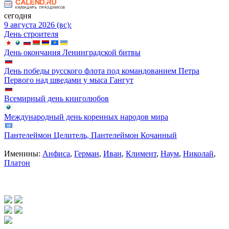
сегодня
9 августа 2026 (вс):
День строителя
День окончания Ленинградской битвы
День победы русского флота под командованием Петра
Первого над шведами у мыса Гангут
Всемирный день книголюбов
Международный день коренных народов мира
Пантелеймон Целитель, Пантелеймон Кочанный
Именины:
Анфиса
,
Герман
,
Иван
,
Климент
,
Наум
,
Николай
,
Платон