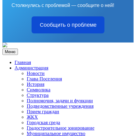
Столкнулись с проблемой — сообщите о ней!
Сообщить о проблеме
Меню
Главная
Администрация
Новости
Глава Поселения
История
Символика
Структура
Полномочия, задачи и функции
Подведомственные учреждения
Прием граждан
ЖКХ
Городская среда
Градостроительное зонирование
Муниципальное имущество