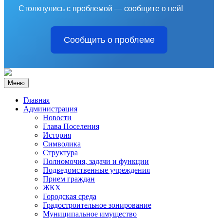
Столкнулись с проблемой — сообщите о ней!
Сообщить о проблеме
Меню
Главная
Администрация
Новости
Глава Поселения
История
Символика
Структура
Полномочия, задачи и функции
Подведомственные учреждения
Прием граждан
ЖКХ
Городская среда
Градостроительное зонирование
Муниципальное имущество