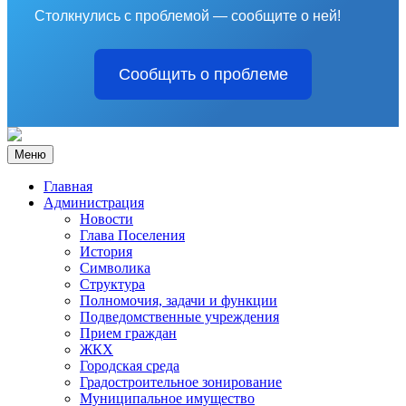
Столкнулись с проблемой — сообщите о ней!
Сообщить о проблеме
Меню
Главная
Администрация
Новости
Глава Поселения
История
Символика
Структура
Полномочия, задачи и функции
Подведомственные учреждения
Прием граждан
ЖКХ
Городская среда
Градостроительное зонирование
Муниципальное имущество