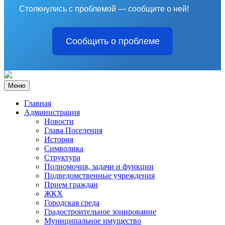
Столкнулись с проблемой — сообщите о ней!
Сообщить о проблеме
Меню
Главная
Администрация
Новости
Глава Поселения
История
Символика
Структура
Полномочия, задачи и функции
Подведомственные учреждения
Прием граждан
ЖКХ
Городская среда
Градостроительное зонирование
Муниципальное имущество