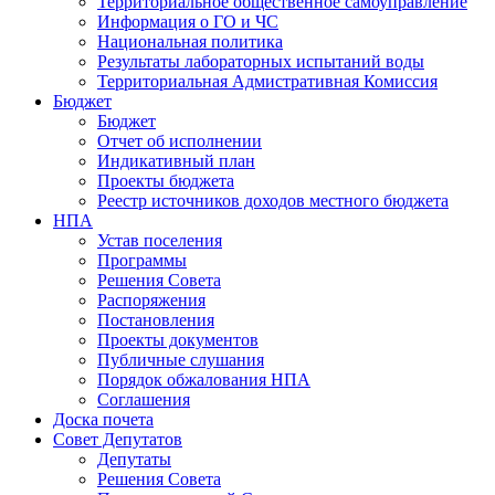
Территориальное общественное самоуправление
Информация о ГО и ЧС
Национальная политика
Результаты лабораторных испытаний воды
Территориальная Адмистративная Комиссия
Бюджет
Бюджет
Отчет об исполнении
Индикативный план
Проекты бюджета
Реестр источников доходов местного бюджета
НПА
Устав поселения
Программы
Решения Совета
Распоряжения
Постановления
Проекты документов
Публичные слушания
Порядок обжалования НПА
Соглашения
Доска почета
Совет Депутатов
Депутаты
Решения Совета