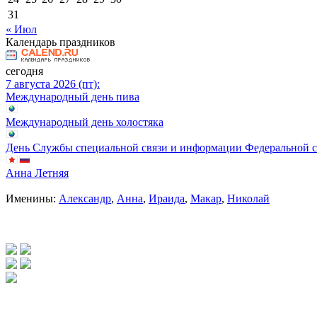
31
« Июл
Календарь праздников
сегодня
7 августа 2026 (пт):
Международный день пива
Международный день холостяка
День Службы специальной связи и информации Федеральной 
Анна Летняя
Именины:
Александр
,
Анна
,
Ираида
,
Макар
,
Николай