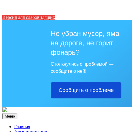
Версия для слабовидящих
Не убран мусор, яма
на дороге, не горит
фонарь?
Столкнулись с проблемой —
сообщите о ней!
Сообщить о проблеме
Меню
Главная
Администрация