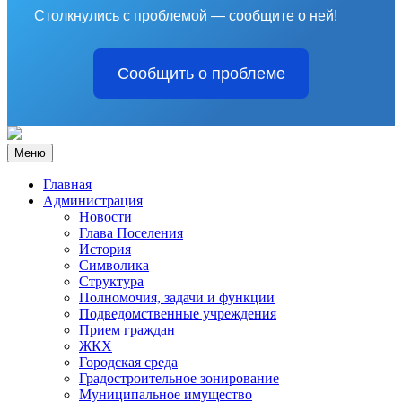
Столкнулись с проблемой — сообщите о ней!
Сообщить о проблеме
Меню
Главная
Администрация
Новости
Глава Поселения
История
Символика
Структура
Полномочия, задачи и функции
Подведомственные учреждения
Прием граждан
ЖКХ
Городская среда
Градостроительное зонирование
Муниципальное имущество