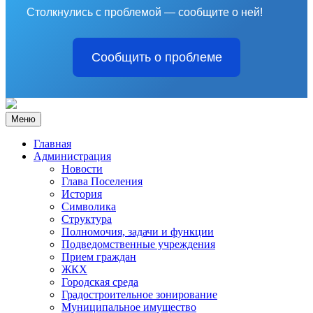
Столкнулись с проблемой — сообщите о ней!
Сообщить о проблеме
Меню
Главная
Администрация
Новости
Глава Поселения
История
Символика
Структура
Полномочия, задачи и функции
Подведомственные учреждения
Прием граждан
ЖКХ
Городская среда
Градостроительное зонирование
Муниципальное имущество