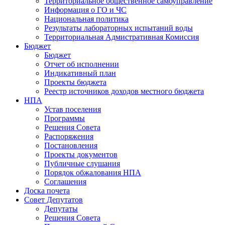
Территориальное общественное самоуправление
Информация о ГО и ЧС
Национальная политика
Результаты лабораторных испытаний воды
Территориальная Адмистративная Комиссия
Бюджет
Бюджет
Отчет об исполнении
Индикативный план
Проекты бюджета
Реестр источников доходов местного бюджета
НПА
Устав поселения
Программы
Решения Совета
Распоряжения
Постановления
Проекты документов
Публичные слушания
Порядок обжалования НПА
Соглашения
Доска почета
Совет Депутатов
Депутаты
Решения Совета