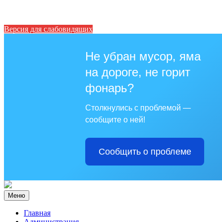
Версия для слабовидящих
Не убран мусор, яма
на дороге, не горит
фонарь?
Столкнулись с проблемой —
сообщите о ней!
Сообщить о проблеме
Меню
Главная
Администрация