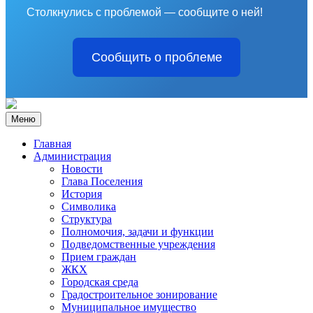
Столкнулись с проблемой — сообщите о ней!
Сообщить о проблеме
Меню
Главная
Администрация
Новости
Глава Поселения
История
Символика
Структура
Полномочия, задачи и функции
Подведомственные учреждения
Прием граждан
ЖКХ
Городская среда
Градостроительное зонирование
Муниципальное имущество