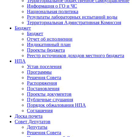
Территориальное общественное самоуправление
Информация о ГО и ЧС
Национальная политика
Результаты лабораторных испытаний воды
Территориальная Адмистративная Комиссия
Бюджет
Бюджет
Отчет об исполнении
Индикативный план
Проекты бюджета
Реестр источников доходов местного бюджета
НПА
Устав поселения
Программы
Решения Совета
Распоряжения
Постановления
Проекты документов
Публичные слушания
Порядок обжалования НПА
Соглашения
Доска почета
Совет Депутатов
Депутаты
Решения Совета