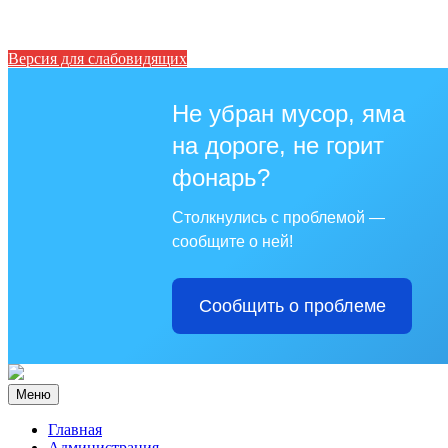
Версия для слабовидящих
Не убран мусор, яма
на дороге, не горит
фонарь?
Столкнулись с проблемой —
сообщите о ней!
Сообщить о проблеме
Меню
Главная
Администрация