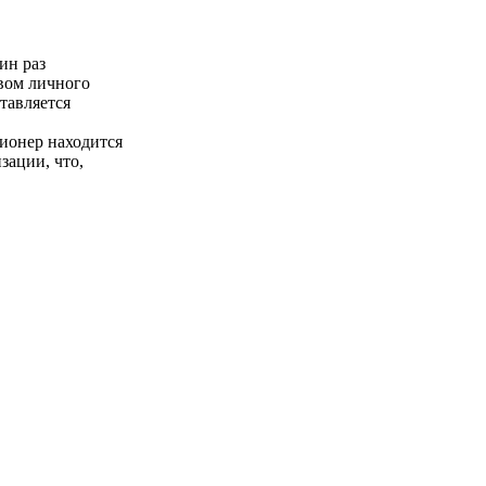
ин раз
вом личного
тавляется
сионер находится
зации, что,