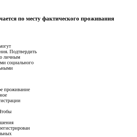
чается по месту фактического проживания
могут
ния. Подтвердить
но личным
ми социального
льными
ое проживание
нное
гистрации
 Чтобы
ешения
арегистрирован
льных