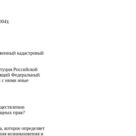
004);
твенный кадастровый
енная регистрция?
туция Российской
оящий Федеральный
и с ними иные
уществлении
других вещных прав?
, которое определяет
ния возникновения и