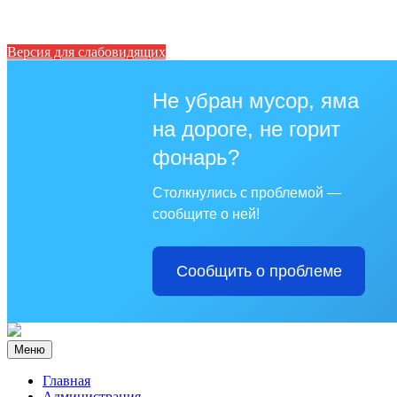
Версия для слабовидящих
Не убран мусор, яма
на дороге, не горит
фонарь?
Столкнулись с проблемой —
сообщите о ней!
Сообщить о проблеме
Меню
Главная
Администрация