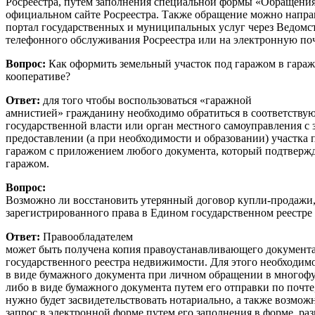
Росреестра, путем заполнения специальной формы «Обращения 
официальном сайте Росреестра. Также обращение можно напра
портал государственных и муниципальных услуг через Ведомс
телефонного обслуживания Росреестра или на электронную по
Вопрос:
Как оформить земельный участок под гаражом в гара
кооперативе?
Ответ:
для того чтобы воспользоваться «гаражной
амнистией» гражданину необходимо обратиться в соответству
государственной власти или орган местного самоуправления с 
предоставлении (а при необходимости и образовании) участк
гаражом с приложением любого документа, который подтвержд
гаражом.
Вопрос:
Возможно ли восстановить утерянный договор купли-продажи
зарегистрированного права в Едином государственном реестр
Ответ:
Правообладателем
может быть получена копия правоустанавливающего документа
государственного реестра недвижимости. Для этого необходимо
в виде бумажного документа при личном обращении в многоф
либо в виде бумажного документа путем его отправки по почте
нужно будет засвидетельствовать нотариально, а также возмож
запрос в электронной форме путем его заполнения в форме, р