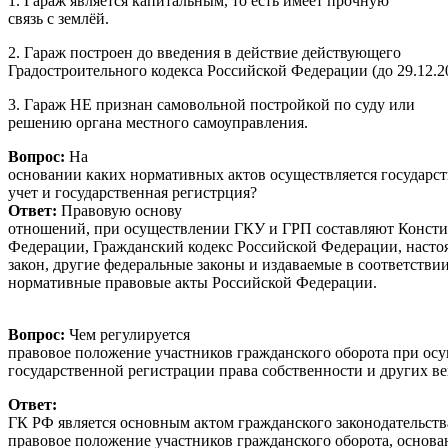
1. Гараж является капитальным, то есть имеет прочную
связь с землёй.
2. Гараж построен до введения в действие действующего
Градостроительного кодекса Российской Федерации (до 29.12.2
3. Гараж НЕ признан самовольной постройкой по суду или
решению органа местного самоуправления.
Вопрос:
На
основании каких нормативных актов осуществляется государс
учет и государств
Ответ:
Правовую основу
отношений, при осуществлении ГКУ и ГРП составляют Консти
Федерации, Гражданский кодекс Российской Федерации, наст
закон, другие федеральные законы и издаваемые в соответстви
нормативные правовые акты Российской Федерации.
Вопрос:
Чем регулируется
правовое положение участников гражданского оборота при ос
государственной регистрации права собственности и 
Ответ:
ГК РФ является основным актом гражданского законодательства
правовое положение участников гражданского оборота, основа