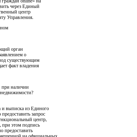
граждан online» на
вить через Единый
твенный центр
чту Управления.
жном
ющий орган
заявлением о
а под существующим
ает факт владения
, при наличии
е недвижимости?
 и выписка из Единого
 предоставить запрос
ункциональный центр,
, при этом подпись
но предоставить
азмещенной на официальных