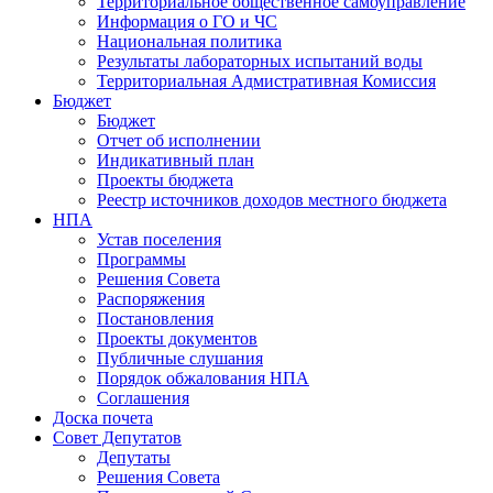
Территориальное общественное самоуправление
Информация о ГО и ЧС
Национальная политика
Результаты лабораторных испытаний воды
Территориальная Адмистративная Комиссия
Бюджет
Бюджет
Отчет об исполнении
Индикативный план
Проекты бюджета
Реестр источников доходов местного бюджета
НПА
Устав поселения
Программы
Решения Совета
Распоряжения
Постановления
Проекты документов
Публичные слушания
Порядок обжалования НПА
Соглашения
Доска почета
Совет Депутатов
Депутаты
Решения Совета