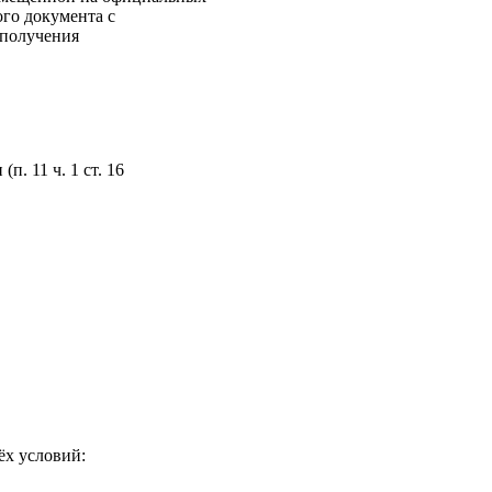
ого документа с
 получения
. 11 ч. 1 ст. 16
ёх условий: