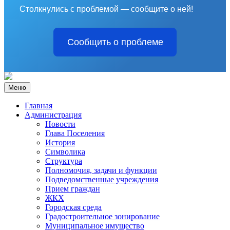
Столкнулись с проблемой — сообщите о ней!
Сообщить о проблеме
Меню
Главная
Администрация
Новости
Глава Поселения
История
Символика
Структура
Полномочия, задачи и функции
Подведомственные учреждения
Прием граждан
ЖКХ
Городская среда
Градостроительное зонирование
Муниципальное имущество