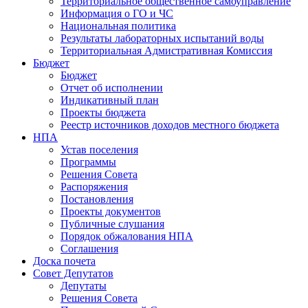
Территориальное общественное самоуправление
Информация о ГО и ЧС
Национальная политика
Результаты лабораторных испытаний воды
Территориальная Адмистративная Комиссия
Бюджет
Бюджет
Отчет об исполнении
Индикативный план
Проекты бюджета
Реестр источников доходов местного бюджета
НПА
Устав поселения
Программы
Решения Совета
Распоряжения
Постановления
Проекты документов
Публичные слушания
Порядок обжалования НПА
Соглашения
Доска почета
Совет Депутатов
Депутаты
Решения Совета