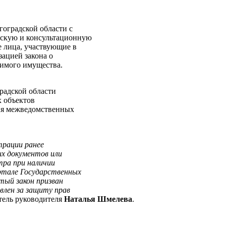
оградской области с
ескую и консультационную
 лица, участвующие в
зацией закона о
жимого имущества.
радской области
 объектов
ия межведомственных
трации ранее
х документов или
тра при наличии
ртале Государственных
тый закон призван
влен за защиту прав
тель руководителя
Наталья Шмелева
.