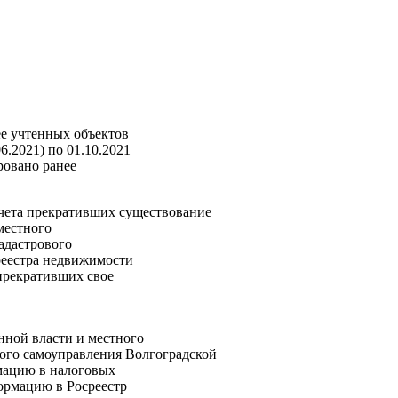
ее учтенных объектов
6.2021) по 01.10.2021
ровано ранее
учета прекративших существование
местного
кадастрового
реестра недвижимости
прекративших свое
нной власти и местного
ого самоуправления Волгоградской
мацию в налоговых
формацию в Росреестр