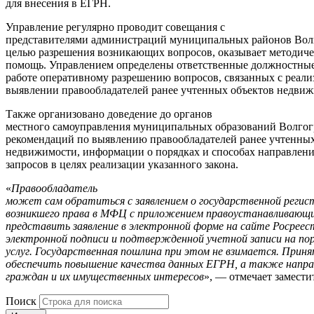
для внесения в ЕГРН.
Управление регулярно проводит совещания с
представителями администраций муниципальных районов Волг
целью разрешения возникающих вопросов, оказывает методич
помощь. Управлением определены ответственные должностные
работе оперативному разрешению вопросов, связанных с реали
выявлении правообладателей ранее учтенных объектов недви
Также организовано доведение до органов
местного самоуправления муниципальных образований Волгог
рекомендаций по выявлению правообладателей ранее учтенных
недвижимости, информации о порядках и способах направлен
запросов в целях реализации указанного закона.
«
Правообладатель
может сам обратиться с заявлением о государственной регис
возникшего права в МФЦ с приложением правоустанавливающи
представить заявление в электронной форме на сайте Росреес
электронной подписи и подтвержденной учетной записи на по
услуг. Государственная пошлина при этом не взимается. Приня
обеспечить повышение качества данных ЕГРН, а также напра
граждан и их имущественных интересов
», — отмечает замести
Поиск