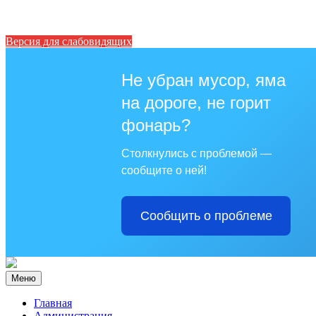
Версия для слабовидящих
Не убран мусор, яма
на дороге, не горит
фонарь?
Столкнулись с проблемой —
сообщите о ней!
Сообщить о проблеме
Меню
Главная
Администрация