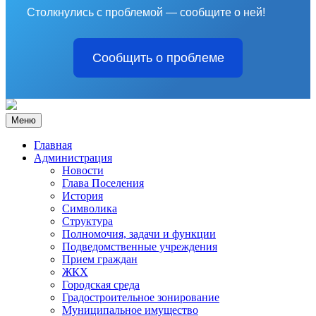
Столкнулись с проблемой — сообщите о ней!
Сообщить о проблеме
Меню
Главная
Администрация
Новости
Глава Поселения
История
Символика
Структура
Полномочия, задачи и функции
Подведомственные учреждения
Прием граждан
ЖКХ
Городская среда
Градостроительное зонирование
Муниципальное имущество