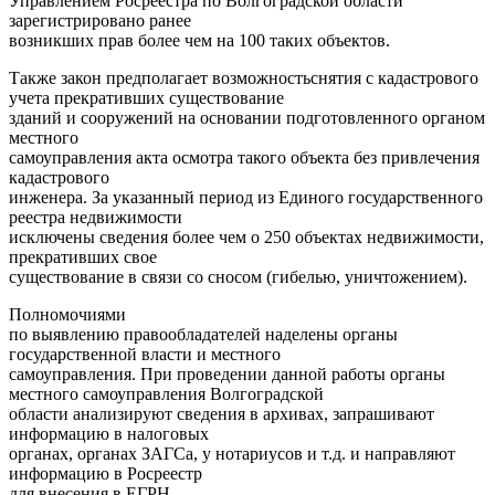
Управлением Росреестра по Волгоградской области
зарегистрировано ранее
возникших прав более чем на 100 таких объектов.
Также закон предполагает возможностьснятия с кадастрового
учета прекративших существование
зданий и сооружений на основании подготовленного органом
местного
самоуправления акта осмотра такого объекта без привлечения
кадастрового
инженера. За указанный период из Единого государственного
реестра недвижимости
исключены сведения более чем о 250 объектах недвижимости,
прекративших свое
существование в связи со сносом (гибелью, уничтожением).
Полномочиями
по выявлению правообладателей наделены органы
государственной власти и местного
самоуправления. При проведении данной работы органы
местного самоуправления Волгоградской
области анализируют сведения в архивах, запрашивают
информацию в налоговых
органах, органах ЗАГСа, у нотариусов и т.д. и направляют
информацию в Росреестр
для внесения в ЕГРН.