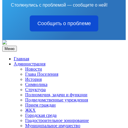
Столкнулись с проблемой — сообщите о ней!
Сообщить о проблеме
Меню
Главная
Администрация
Новости
Глава Поселения
История
Символика
Структура
Полномочия, задачи и функции
Подведомственные учреждения
Прием граждан
ЖКХ
Городская среда
Градостроительное зонирование
Муниципальное имущество