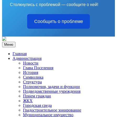
Столкнулись с проблемой — сообщите о ней!
Сообщить о проблеме
Меню
Главная
Администрация
Новости
Глава Поселения
История
Символика
Структура
Полномочия, задачи и функции
Подведомственные учреждения
Прием граждан
ЖКХ
Городская среда
Градостроительное зонирование
Муниципальное имущество