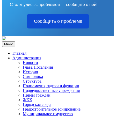
Столкнулись с проблемой — сообщите о ней!
Сообщить о проблеме
Меню
Главная
Администрация
Новости
Глава Поселения
История
Символика
Структура
Полномочия, задачи и функции
Подведомственные учреждения
Прием граждан
ЖКХ
Городская среда
Градостроительное зонирование
Муниципальное имущество