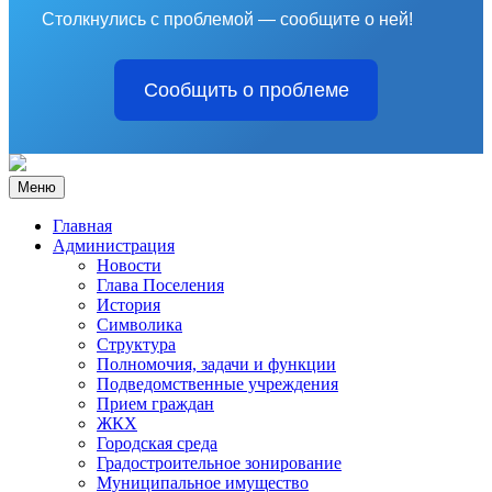
Столкнулись с проблемой — сообщите о ней!
Сообщить о проблеме
Меню
Главная
Администрация
Новости
Глава Поселения
История
Символика
Структура
Полномочия, задачи и функции
Подведомственные учреждения
Прием граждан
ЖКХ
Городская среда
Градостроительное зонирование
Муниципальное имущество